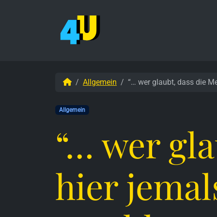
Weiter zum Inhalt
Skip to footer
Start
Allgemein
“… wer glaubt, dass die M
Allgemein
“… wer gl
hier jemal