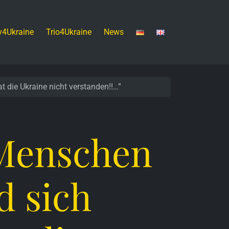
y4Ukraine
Trio4Ukraine
News
 die Ukraine nicht verstanden!!…”
 Menschen
d sich