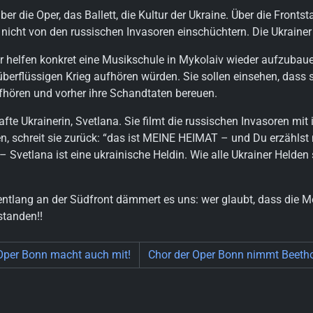
ie Oper, das Ballett, die Kultur der Ukraine. Über die Frontstadt
h nicht von den russischen Invasoren einschüchtern. Die Ukrain
 helfen konkret eine Musikschule in Mykolaiv wieder aufzubaue
berflüssigen Krieg aufhören würden. Sie sollen einsehen, dass si
fhören und vorher ihre Schandtaten bereuen.
fte Ukrainerin, Svetlana. Sie filmt die russischen Invasoren mi
ehen, schreit sie zurück: “das ist MEINE HEIMAT – und Du erzähls
 Svetlana ist eine ukrainische Heldin. Wie alle Ukrainer Helden
ntlang an der Südfront dämmert es uns: wer glaubt, dass die 
standen!!
 Oper Bonn macht auch mit!
Chor der Oper Bonn nimmt Beeth