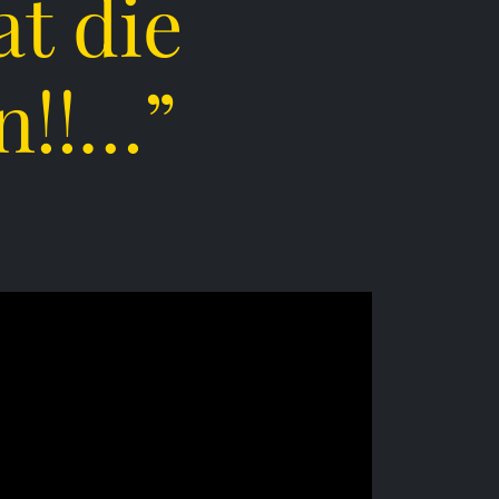
at die
n!!…”