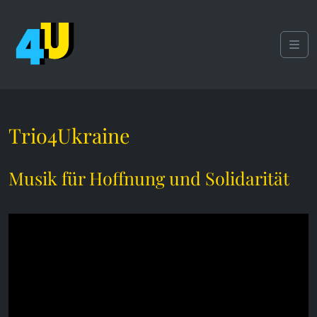
Weiter zum Inhalt
Skip to footer
Men
Trio4Ukraine
Musik für Hoffnung und Solidarität