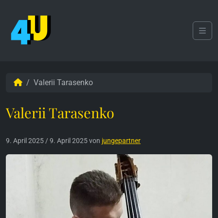
Weiter zum Inhalt
Skip to footer
Men
Start
Valerii Tarasenko
Valerii Tarasenko
9. April 2025
/
9. April 2025
von
jungepartner