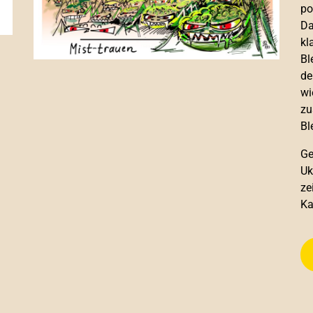
po
Da
kl
Bl
de
wi
zu
Bl
Ge
Uk
ze
Ka