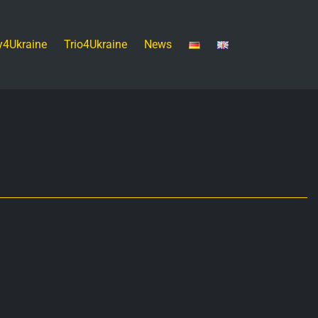
y4Ukraine
Trio4Ukraine
News