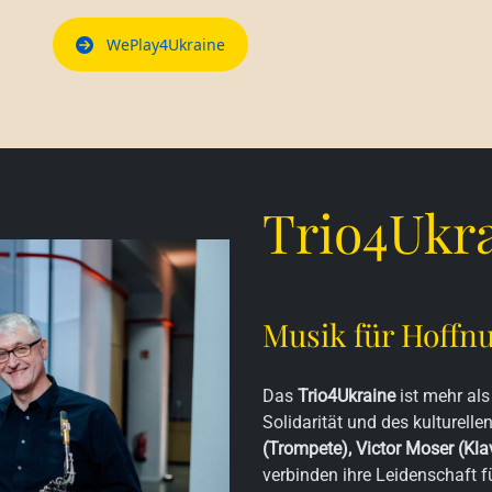
WePlay4Ukraine
Trio4Ukr
Musik für Hoffnu
Das
Trio4Ukraine
ist mehr als
Solidarität und des kulturell
(Trompete), Victor Moser (Kla
verbinden ihre Leidenschaft f