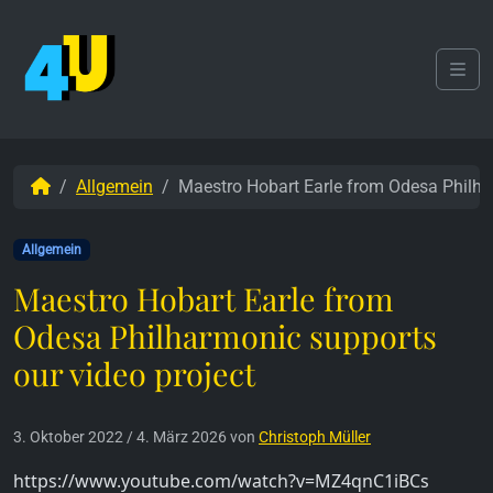
Weiter zum Inhalt
Skip to footer
Men
Start
Allgemein
Maestro Hobart Earle from Odesa Philha
Allgemein
Maestro Hobart Earle from
Odesa Philharmonic supports
our video project
3. Oktober 2022
/
4. März 2026
von
Christoph Müller
https://www.youtube.com/watch?v=MZ4qnC1iBCs