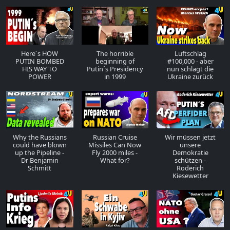
Here´s HOW
The horrible
Luftschlag
PUTIN BOMBED
beginning of
#100,000 - aber
HIS WAY TO
Putin´s Presidency
nun schlägt die
POWER
in 1999
Ukraine zurück
Why the Russians
Russian Cruise
Wir müssen jetzt
could have blown
Missiles Can Now
unsere
up the Pipeline -
Fly 2000 miles -
Demokratie
Dr Benjamin
What for?
schützen -
Schmitt
Roderich
Kiesewetter