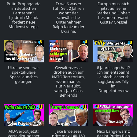
Putin-Propaganda
Er weiß was er
Europa muss sich
im deutschen
tut.: Seit 2 Jahren
jetzt auf seine
Fernsehen?
wohnt der
Stärke und Einheit
Ljudmila Melnik
schwäbische
besinnen - warnt
fordert neue
Unternehmer
Gustav Gressel
Medienstrategie
Ralph Klotz in der
Ukraine.
Ukraine sind zwei
Gewaltexzesse
8 Jahre Lagerhaft?
spektakuläre
drohen auch auf
Ich bin entspannt
Space launches
NATO-Territorium,
- einfach lächerlch
gelungen
wenn man es
sagt Jacques Tilly
Putin erlaubt,
im
warnt Jan-Claas
Doppelinterview
Behrends
AfD-Verbot jetzt!
Jake Broe sees
Nico Lange warnt:
Verteidigungsber
price max 140-160
das ist Putins Plan